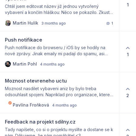
1
Chtěl jsem editovat název již jednou vytvořený
vybavení a končím hláškou: Něco se pokazilo. Zkuste
to prosím znova. Vidím že veb je hodně
Martin Hulík
3 months ago
1
vibecodingovaný, tak někde je chybka ;-)
Push notifikace
Push notifikace do browseru / iOS by se hodily na
nové zprávy. Jinak emaily mi padají do spamu, asi
1
bude potřeba koukout na SPF, DKIM a DMARC..
Martin Pohl
4 months ago
případně i ten fancy favicon v emailu :)
Moznost otevreneho uctu
Moznost nasdilet vybaveni aniz by bylo treba
odsouhlasit spojeni. Napriklad pro organizace, ktere
2
maji podminky pouzivani jejich vybaveni uz na
Pavlína Froňková
4 months ago
strankach
Feedback na projekt sdilny.cz
Tady napíšete, co si o projektu myslíte a dostane se k
nám. Děkujeme, že nám pomáháte! <3